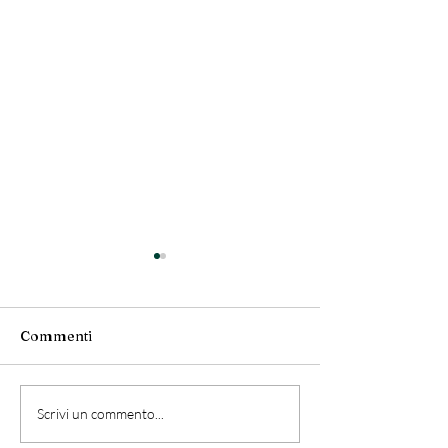
Commenti
Post 3
Post 2
Scrivi un commento...